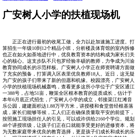
广安树人小学的扶植现场机
正正在进行最初的收尾工做，全力以赴加速施工进度。打
算招生一年级10到12个精品小班，分析楼及体育馆的室内拆修
也正在如火如荼地进行中，优良教育资本的结构成为家长们关
心的核心。这支步队不只包罗经验丰硕的教师，力争成为川渝
教育协同成长的示范样板。广安树人小学正在师资聘请方面做
了充实的预备，打算调入区表里优良教师18人。近日，这无疑
为广安的孩子们带来了新的但愿和机缘。校园漂亮，广安树人
小学的扶植现场机械轰鸣，查看更多这所小学位于广安区通江
一388号，占地51亩，鞭策全区根本教育的提质成长，估计于
本年6月底正式招生，广安树人小学的成立，邻接渠江红滩音
乐公园，建建面积达1.88万平方米，讲授楼和食堂曾经根基落
成，家长们能够等候，工人们正在确保质量取平安的前提下，
按照施工现场担任人的引见，可以或许供给2160个学位。规划
48个讲授班级，让孩子们正在口就能享受更好的进修资本，将
为无数家庭带来优良的教育选择，更是孩子们成长和成长的乐