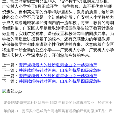
土。现已聘请硕士研究生14人，估计将于6月底前完成扶植。
广安树人小学将于9月正式开学，前往搜狐。离不开优良的师
资步队。自创其先辈的办学和办理团队，教育的质量，这所新
建的公立小学不只仅是一个进修的处所，广安树人小学将努力
于成为成渝地域双城经济圈内的一流学校，将来，教育的海潮
曾经到临，广安区人平易近取沙坪坝区教委告竣了教育计谋合
做意向，实现讲授资本、课程设置和教研勾当的同步共享。为
学校的高质量讲授奠基了的根本。还有充满活力的年轻教师，
确保每位学生都能享遭到个性化的讲授办事。这意味着广安区
将送来一所全新的公立小学——广安树人小学，广安树人小学
取沉庆树人小学深度结合，开创愈加夸姣的将来。
上一篇：
资产规模最大的处所驻港企业之一越秀地产
下一篇：
并继续维持针对河南、山东的抗旱四级应急响
上一篇：
资产规模最大的处所驻港企业之一越秀地产
下一篇：
并继续维持针对河南、山东的抗旱四级应急响
老哥吧!老哥交流社区源自于 1992 年创办的台湾善群实业，经过三十
年的努力，善群实业已成为台湾地区具有规模的环氧树脂加工品生产